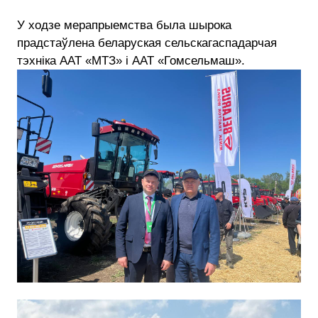
У ходзе мерапрыемства была шырока
прадстаўлена беларуская сельскагаспадарчая
тэхніка ААТ «МТЗ» і ААТ «Гомсельмаш».