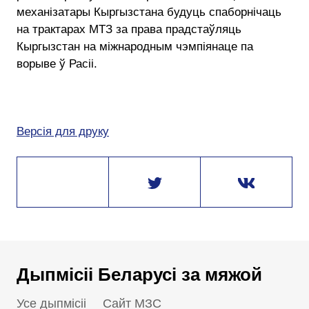
механізатары Кыргызстана будуць спаборнічаць
на трактарах МТЗ за права прадстаўляць
Кыргызстан на міжнародным чэмпіянаце па
ворыве ў Расіі.
Версія для друку
Дыпмісіі Беларусі за мяжой
Усе дыпмісіі
Сайт МЗС