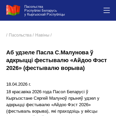
Пасольства
Рэспублікі Беларусь
у Кыргызскай Рэспубліцы
/
Пасольства /
Навіны /
Аб удзеле Пасла С.Малунова ў
адкрыцці фестывалю «Айдоо Фэст
2026» (фестывалю ворыва)
18.04.2026 г.
18 красавіка 2026 года Пасол Беларусі ў
Кыргызстане Сяргей Малуноў прыняў удзел у
адкрыцці фестывалю «Айдоо Фэст 2026»
(фестываль ворыва), які праходзіць у вёсцы