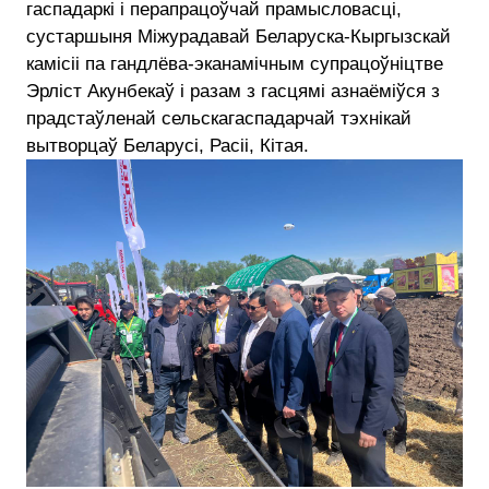
гаспадаркі і перапрацоўчай прамысловасці,
сустаршыня Міжурадавай Беларуска-Кыргызскай
камісіі па гандлёва-эканамічным супрацоўніцтве
Эрліст Акунбекаў і разам з гасцямі азнаёміўся з
прадстаўленай сельскагаспадарчай тэхнікай
вытворцаў Беларусі, Расіі, Кітая.