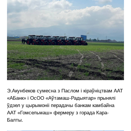
Э.Акунбеков сумесна з Паслом і кіраўніцтвам ААТ
«АБанк» і ОсОО «Аўтамаш-Радыятар» прынялі
ўдзел у цырымоніі перадачы банкам камбайна
ААТ «Гомсельмаш» фермеру з горада Кара-
Балты.