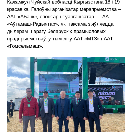
Кажамкул Чуйскай вобласці Кыргызстана 18 і 19
красавіка. Галоўны арганізатар мерапрыемства –
ААТ «АБанк», спонсар і суарганізатар – ТАА
«Аўтамаш-Радыятар», які таксама з'яўляецца
дылерам шэрагу беларускіх прамысловых
прадпрыемстваў, у тым ліку ААТ «МТЗ» і ААТ
«Гомсельмаш».