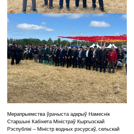
Мерапрыемства ўрачыста адкрыў Намеснік
Старшыні Кабінета Міністраў Кыргызскай
Рэспублікі – Міністр водных рэсурсаў, сельскай