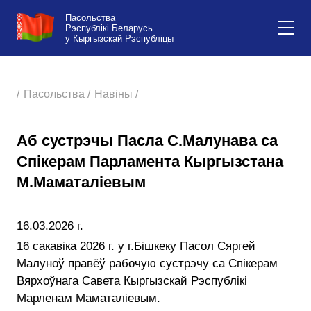
Пасольства
Рэспублікі Беларусь
у Кыргызскай Рэспубліцы
/
Пасольства /
Навіны /
Аб сустрэчы Пасла С.Малунава са
Спікерам Парламента Кыргызстана
М.Маматаліевым
16.03.2026 г.
16 сакавіка 2026 г. у г.Бішкеку Пасол Сяргей
Малуноў правёў рабочую сустрэчу са Спікерам
Вярхоўнага Савета Кыргызскай Рэспублікі
Марленам Маматаліевым.