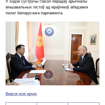
У ходзе сустрэчы Пасол перадаў арыгіналы
віншавальных лістоў ад кіраўнікоў абедзвюх
палат беларускага парламента.
Версія для друку