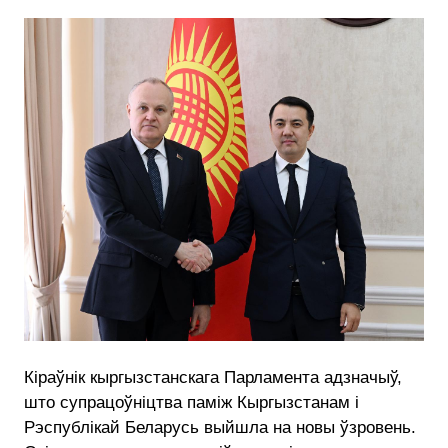
Кіраўнік кыргызстанскага Парламента адзначыў,
што супрацоўніцтва паміж Кыргызстанам і
Рэспублікай Беларусь выйшла на новы ўзровень.