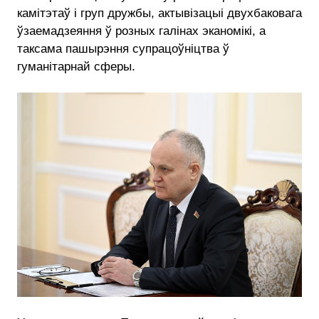
камітэтаў і груп дружбы, актывізацыі двухбаковага
ўзаемадзеяння ў розных галінах эканомікі, а
таксама пашырэння супрацоўніцтва ў
гуманітарнай сферы.