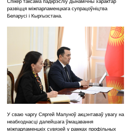
Спікер таксама падкрэсліў дынамічны характар
развіцця міжпарламенцкага супрацоўніцтва
Беларусі і Кыргызстана.
У сваю чаргу Сяргей Малуноў акцэнтаваў увагу на
неабходнасці далейшага ўмацавання
міжпарламенцкіх сувязей у рамках профільных